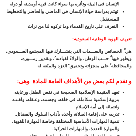
الإنسان فى البيئة وتأثره بها سواء كانت قرية أومدينة أو دولة
تهتم بدراسة حياة الإنسان فى الماضى والحاضر والتخطيط
للمستقبل
التعرف على تاريخ القدماء وما تركوه لنا من تراث
تعريف الهوية الوطنية السعودية
:
هي ِّ الخصائص والســـمات التي يتشـــارك فيها المجتمع الســـعودي،
ويظهر فيها ُّ حـــب الوطن، والولاءُ لقيادته ُ، وتقدير ِ رمـــوزه،
والمحافظة ُ على منجزاته وتحقيق َ العزة والمنَعة له
و نقدم لكم بعض من الأهداف العامة للمادة وهى:
تعهد العقيدة الإسلامية الصحيحة في نفس الطفل ورعايته
بتربية إسلامية متكاملة، في خلقه، وجسمه، وعـقله، ولغـتـه
وانتمائه إلى أمة الإسلام.
تدريبه على إقامة الصلاة، وأخذه بآداب السلوك والفضائل.
تنمية المهارات الأساسية المختلفة وخاصة المهارة اللغوية،
والمهارة العددة، والمهارات الحركية.
تزويده بالقدر المناسب من المعلومات في مختلف