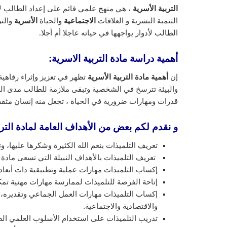
التربية الأسرية
، هي منهج علمي قائم على إعداد الطالب ل
التنمية البشرية و العلاقات
الاجتماعية
والحياة
الأسرية
والت
الطالب لأدوار يواجهها في حياته عاجلا أم أجلا.
أهمية دراسة مادة التربية الاسرية:
إن
أهمية مادة التربية الأسرية
تظهر في تعزيز وإثراء رفاهية
والبيئة تترسخ في الشخصية وتبقى ملازمة للطالب مدى الحي
قدرات ومهارات ضرورية في الحياة ، تجعل منه إنسان مثق
و نقدم لكم بعض من الأهداف العامة لمادة الترب
تعريف التلميذات بنعم الله الكثيرة وشكرها عليها، وت
تعريف التلميذات بالأهداف النبيلة التي تسعى مادة ا
إكساب التلميذات مهارات عملية وتطبيقية ذات أبعاد 
إتاحة الفرصة للتلميذات لممارسة مهارات مهنية تم
إكساب التلميذات مهارات العمل الجماعي وتقديره، و
والاقتصادية والاجتماعية.
تدريب التلميذات على استخدام الأسلوب العلمي الصح