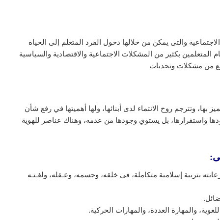
 الاجتماعية والتى يمكن من خلالها دخول الفرد المتعلم إلى الحياة
ام المتعلمين بكثير من المشكلات الاجتماعية والاقتصادية والسياسية
تمع من مشكلات وتحديات
 بها، وتترجم روح الانتماء لدى أبنائها، ولها أهميتها في رفع شأن
جودها واستقرارها، بل يستوي وجودها من عدمه، وهناك عناصر للهوية
ى:
يته بتربية إسلامية متكاملة، في خلقه، وجسمه، وعـقله، ولغـتـه
ضائل.
لغوية، والمهارة العددة، والمهارات الحركية.