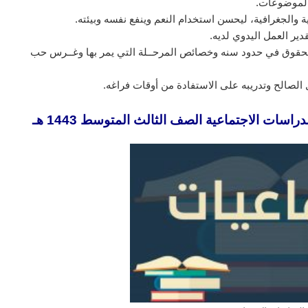
الموضوعات.
ية والجغرافية، ليحسن استخدام النعم وينفع نفسه وبيئته.
دير العمل اليدوي لديه.
 الحقوق في حدود سنه وخصائص المرحــلة التي يمر بها وغــرس حب
مل الصالح وتدريبه على الاستفادة من أوقات فراغه.
ات الاجتماعية الصف الثالث المتوسط 1443 هـ