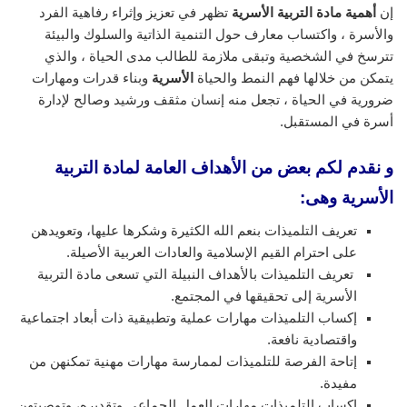
إن
أهمية مادة التربية الأسرية
تظهر في تعزيز وإثراء رفاهية الفرد
والأسرة ، واكتساب معارف حول التنمية الذاتية والسلوك والبيئة
تترسخ في الشخصية وتبقى ملازمة للطالب مدى الحياة ، والذي
يتمكن من خلالها فهم النمط والحياة
الأسرية
وبناء قدرات ومهارات
ضرورية في الحياة ، تجعل منه إنسان مثقف ورشيد وصالح لإدارة
أسرة في المستقبل.
و نقدم لكم بعض من الأهداف العامة لمادة التربية
الأسرية وهى:
تعريف التلميذات بنعم الله الكثيرة وشكرها عليها، وتعويدهن
على احترام القيم الإسلامية والعادات العربية الأصيلة.
تعريف التلميذات بالأهداف النبيلة التي تسعى مادة التربية
الأسرية إلى تحقيقها في المجتمع.
إكساب التلميذات مهارات عملية وتطبيقية ذات أبعاد اجتماعية
واقتصادية نافعة.
إتاحة الفرصة للتلميذات لممارسة مهارات مهنية تمكنهن من
مفيدة.
إكساب التلميذات مهارات العمل الجماعي وتقديره، وتوصيتهن