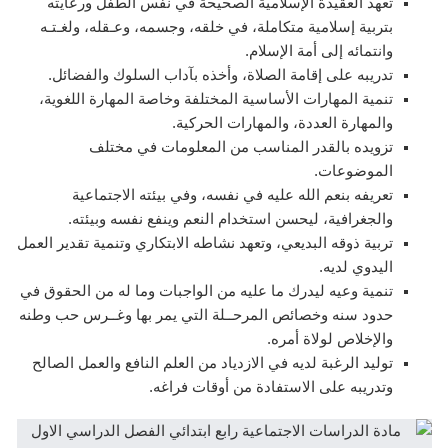
تعهد العقيدة الإسلامية الصحيحة في نفس الطفل ورعايته
بتربية إسلامية متكاملة، في خلقه، وجسمه، وعـقله، ولغـتـه
وانتمائه إلى أمة الإسلام.
تدريبه على إقامة الصلاة، وأخذه بآداب السلوك والفضائل.
تنمية المهارات الأساسية المختلفة وخاصة المهارة اللغوية،
والمهارة العددة، والمهارات الحركية.
تزويده بالقدر المناسب من المعلومات في مختلف
الموضوعات.
تعريفه بنعم الله عليه في نفسه، وفي بيئته الاجتماعية
والجغرافية، ليحسن استخدام النعم وينفع نفسه وبيئته.
تربية ذوقه البديعي، وتعهد نشاطه الابتكاري وتنمية تقدير العمل
اليدوي لديه.
تنمية وعيه ليدرك ما عليه من الواجبات وما له من الحقوق في
حدود سنه وخصائص المرحــلة التي يمر بها وغــرس حب وطنه
والإخلاص لولاة أمره.
توليد الرغبة لديه في الازدياد من العلم النافع والعمل الصالح
وتدريبه على الاستفادة من أوقات فراغه.