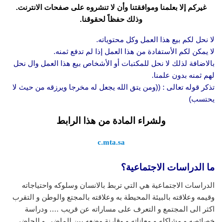
غيركم إلا بعلمنا وموافقتنا وأن لا تنشروه على صفحات الانترنت.
وذلك حفظاً لحقوقنا.
لا نحل لكم بيع هذا العمل وكل محتوياته.
لا يمكن لكم الأستفادة من هذا العمل إذا لم تدفع ثمنه.
بالاضافة لذلك لا نحل للمكتبات أو الأشخاص بيع هذا العمل وال نحل
لهم ثمنه بدون علمنا.
تذكر قوله تعالى : ((ومن يتق الله يجعل له مخرجا ويرزقه من حيث لا
يحتسب)
ولشراء المادة من هذا الرابط
c.mta.sa
ما الدراسات الاجتماعية؟
الدراسات الاجتماعية هي التي تربط بالانسان وسلوكه واحتياجاته
وقيمه وعلاقته بالبيئة المحيطة به وعلاقته بالمجتع والوطن و التقرب
اكثر الى المجتمع و التعرف على مساراته عن قريب …. ودراسة
خصائصه و مشاكله و معاناته و وقارنة وضعه بين الماضي و الحاضر