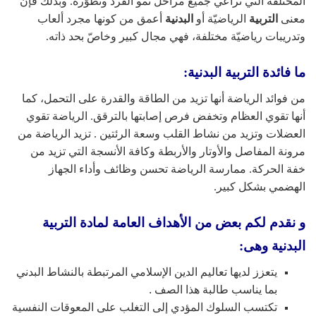
المختلفة التي تراعي جميع مراحل نمو الفرد وتطوّره. وبذلك فإنّ
معنى
التربية
الرياضيّة أو
البدنية
أعمق من كونها مجرد ألعاب
وتدريبات رياضيّة مختلفة، فهي مجال كبير وخاصّ بحد ذاته.
ما فائدة التربية البدنية:
من فوائد الرياضة أنها تزيد من الطاقة والقدرة على التحمل، كما
أنها تقوي العظام وتخفض فرص إصابتها بالترقق. الرياضة تقوي
العضلات وتزيد من نشاط القلب وسعة الرئتين . تزيد الرياضة من
مرونة المفاصل والأوتار والأربطة وكافة الأنسجة التي تزيد من
خفة الحركة. ممارسة الرياضة تحسن وظائف وأداء الجهاز
الهضمي بشكل كبير.
و نقدم لكم بعض من الأهداف العامة لمادة التربية
البدنية وهى:
يتعزز لديها تعاليم الدين الإسلامي المرتبطة بالنشاط البدني
بما يناسب طالبة هذا الصف .
تكتسب السلوك المؤدي إلى التغلب على المعوقات النفسية