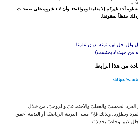
و تعطوه أحد غيركم إلا بعلمنا وموافقتنا وأن لا تنشروه على صفحات
وذلك حفظاً لحقوقنا.
ل وال نحل لهم ثمنه بدون علمنا.
قه من حيث لا يحتسب)
ادة من هذا الرابط
https://c.mta
فرد الجمسيّ والعقليّ والاجتماعيّ والروحيّ، من خلال
لفرد وتطوّره. وبذلك فإنّ معنى
التربية
الرياضيّة أو
البدنية
أعمق
ل كبير وخاصّ بحد ذاته.