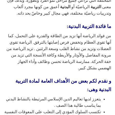
المختلفة التي تراعي جميع مراحل نمو الفرد وتطوّره. وبذلك فإنّ
معنى
التربية
الرياضيّة أو
البدنية
أعمق من كونها مجرد ألعاب
وتدريبات رياضيّة مختلفة، فهي مجال كبير وخاصّ بحد ذاته.
ما فائدة التربية البدنية:
من فوائد الرياضة أنها تزيد من الطاقة والقدرة على التحمل، كما
أنها تقوي العظام وتخفض فرص إصابتها بالترقق. الرياضة تقوي
العضلات وتزيد من نشاط القلب وسعة الرئتين . تزيد الرياضة من
مرونة المفاصل والأوتار والأربطة وكافة الأنسجة التي تزيد من
خفة الحركة. ممارسة الرياضة تحسن وظائف وأداء الجهاز
الهضمي بشكل كبير.
و نقدم لكم بعض من الأهداف العامة لمادة التربية
البدنية وهى:
يتعزز لديها تعاليم الدين الإسلامي المرتبطة بالنشاط البدني
بما يناسب طالبة هذا الصف .
تكتسب السلوك المؤدي إلى التغلب على المعوقات النفسية