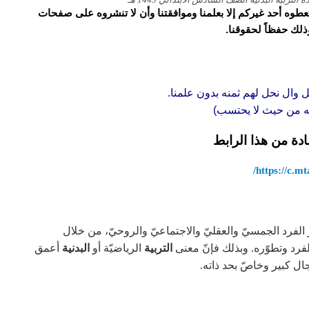
و تعطوه أحد غيركم إلا بعلمنا وموافقتنا وأن لا تنشروه على صفحات
وذلك حفظاً لحقوقنا.
ل وال نحل لهم ثمنه بدون علمنا.
قه من حيث لا يحتسب)
ادة من هذا الرابط
https://c.mta
فرد الجمسيّ والعقليّ والاجتماعيّ والروحيّ، من خلال
لفرد وتطوّره. وبذلك فإنّ معنى
التربية
الرياضيّة أو
البدنية
أعمق
ل كبير وخاصّ بحد ذاته.