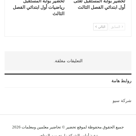
تحضير بوابة المستقبل لغتى
تحضير بوابة المستقبل
أول ابتدائي الفصل الثالث
رياضيات أول ابتدائي الفصل
الثالث
السابق
التالي
التعليقات مغلقة.
روابط هامة
شركة سيو
جميع الحقوق محفوظة لموقع تحضير © تحاضير معلمين و
معلمات
2026
تنفيذ
أوامر الشبكة
: لـ
تصميم المتاجر