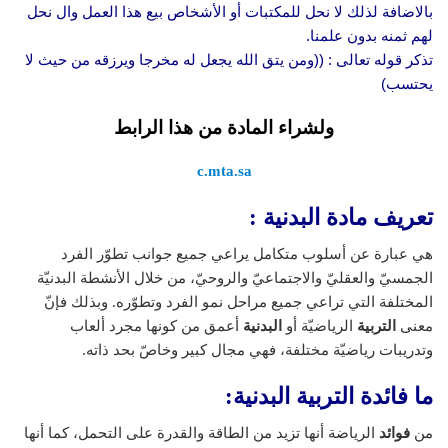
بالاضافة لذلك لا نحل للمكتبات أو الأشخاص بيع هذا العمل وال نحل
لهم ثمنه بدون علمنا.
تذكر قوله تعالى : ((ومن يتق الله يجعل له مخرجا ويرزقه من حيث لا
يحتسب)
ولشراء المادة من هذا الرابط
c.mta.sa
تعريف مادة البدنية :
هي عبارة عن أسلوب متكامل يراعي جميع جوانب تطوّر الفرد
الجمسيّ والعقليّ والاجتماعيّ والروحيّ، من خلال الأنشطة البدنيّة
المختلفة التي تراعي جميع مراحل نمو الفرد وتطوّره. وبذلك فإنّ
معنى
التربية
الرياضيّة أو
البدنية
أعمق من كونها مجرد ألعاب
وتدريبات رياضيّة مختلفة، فهي مجال كبير وخاصّ بحد ذاته.
ما فائدة التربية البدنية:
من
فوائد
الرياضة أنها تزيد من الطاقة والقدرة على التحمل، كما أنها