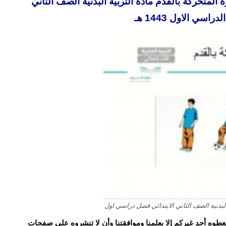
متحركة بالقدم مادة التربية البدنية الصف الثاني
راسي الاول 1443 هـ
بدنية الصف الثاني الابتدائي فصل دراسي اول
و تعطوه أحد غيركم إلا بعلمنا وموافقتنا وأن لا تنشروه على صفحات