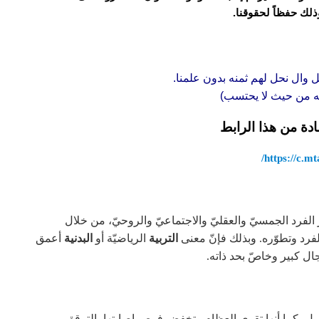
وذلك حفظاً لحقوقنا.
ل وال نحل لهم ثمنه بدون علمنا.
قه من حيث لا يحتسب)
ادة من هذا الرابط
https://c.mta
فرد الجمسيّ والعقليّ والاجتماعيّ والروحيّ، من خلال
لفرد وتطوّره. وبذلك فإنّ معنى
التربية
الرياضيّة أو
البدنية
أعمق
ل كبير وخاصّ بحد ذاته.
حمل، كما أنها تقوي العظام وتخفض فرص إصابتها بالترقق.