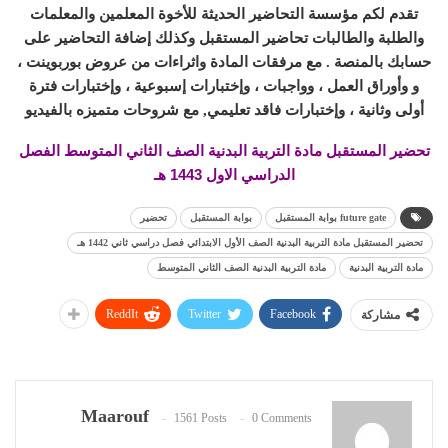
تقدم لكم مؤسسة التحاضير الحديثة للأخوة المعلمين والمعلمات
والطلبة والطالبات تحاضير المستقبل وكذلك إضافة التحاضير على
حسابك بالمنصة . مع مرفقات المادة واثراءات من عروض بوربوينت ،
و وأوراق العمل ، وواجبات ، وإختبارات إسبوعية ، وإختبارات فترة
أولى وثانية ، وإختبارات فاقد تعليمي, مع شروحات متميزه بالفيديو
تحضير المستقبل مادة التربية البدنية الصف الثاني المتوسط الفصل
الدراسي الاول 1443 هـ
future gate بوابة المستقبل
بوابة المستقبل
تحضير
تحضير المستقبل مادة التربية البدنية الصف الأول الابتدائي فصل دراسي ثاني 1442 هـ
مادة التربية البدنية
مادة التربية البدنية الصف الثاني المتوسط
ReddIt
Twitter
Facebook
مشاركة
Maarouf
1561 Posts
0 Comments