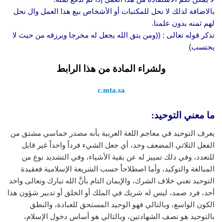
بالاضافة لذلك لا نحل للمكتبات أو الأشخاص بيع هذا العمل وال نحل
لهم ثمنه بدون علمنا.
تذكر قوله تعالى : ((ومن يتق الله يجعل له مخرجا ويرزقه من حيث لا
يحتسب)
ولشراء المادة من هذا الرابط
c.mta.sa
ما معني التوحيد:
يعرف التوحيد في معاجم اللغة العربية بأنه مصدر خماسي مشتق من
الفعل الثلاثي المضعف وحد، أي جعل الشيء فرداً واحداً غير قابل
للتعدد، وفي ذلك تمييز له عن بقية الأشياء، وفي التشديد نوع من
المبالغة والتوكيد، وأما اصطلاحاً حسب الشريعة الإسلامية فعقيدة
التوحيد تعني خلاف الشرك، والإيمان التام بأنَّ الله تبارك وتعالى واحد
أحد، فرد صمد، ليس له شريك في الملك أو الخلق أو تدبير شؤون هذا
الكون الواسع، وبالتالي فهو الوحيد المستحق للعبادة، والنطق
بالتوحيد هو نصف الشهادتين، وبالتالي هو أساس دخول الإسلام،