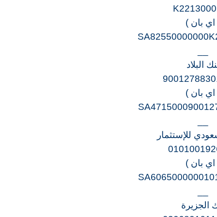
K2213000
 اي بان )
SA82550000000K
__
نك البلاد
9001278830
 اي بان )
SA471500090012
__
سعودي للإستثمار
010100192
 اي بان )
SA606500000010
__
ك الجزيرة