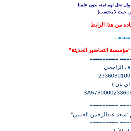
وال نحل لهم ثمنه بدون علمنا.
 من حيث لا يحتسب)
ادة من هذا الرابط
c.mta.sa
مؤسسة التحاضير الحديثة”
=========== =
 الراجحي
2336080109
 اي بان )
SA578000023360
=========== =
“سعد عبدالرحمن العتيبي”
=========== =