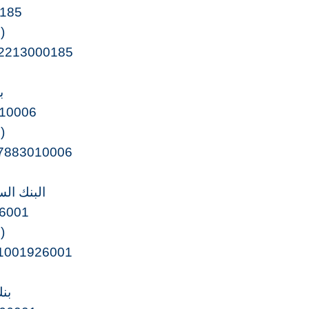
185
(
2213000185
ب
10006
(
7883010006
البنك ال
6001
(
1001926001
بن