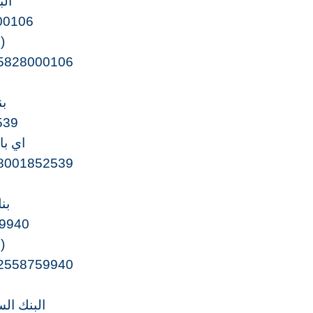
الب
00106
(
5828000106
بن
539
اي با
8001852539
بن
9940
(
2558759940
البنك ال