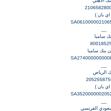
نك الأهلي
210658280
 اي بان )
SA061000002106
__
ك سامبا
8001852
ن بنك سامبا
SA274000000000
__
ك الرياض
205255875
 اي بان )
SA352000000205
__
سعودي الفرنسي