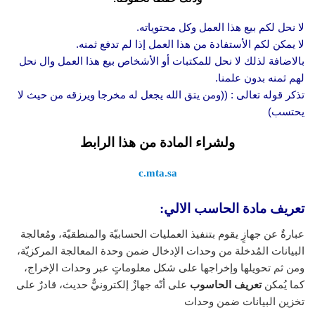
لا نحل لكم بيع هذا العمل وكل محتوياته.
لا يمكن لكم الأستفادة من هذا العمل إذا لم تدفع ثمنه.
بالاضافة لذلك لا نحل للمكتبات أو الأشخاص بيع هذا العمل وال نحل
لهم ثمنه بدون علمنا.
تذكر قوله تعالى : ((ومن يتق الله يجعل له مخرجا ويرزقه من حيث لا
يحتسب)
ولشراء المادة من هذا الرابط
c.mta.sa
تعريف مادة الحاسب الالي:
عبارةٌ عن جهازٍ يقوم بتنفيذ العمليات الحسابيّة والمنطقيّة، ومُعالجة
البيانات المُدخلة من وحدات الإدخال ضمن وحدة المعالجة المركزيّة،
ومن ثم تحويلها وإخراجها على شكل معلوماتٍ عبر وحدات الإخراج،
كما يُمكن
تعريف الحاسوب
على أنّه جهازٌ إلكترونيٌّ حديث، قادرٌ على
تخزين البيانات ضمن وحدات