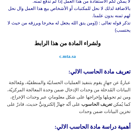
لا يمكن لكم الأستفادة من هذا العمل إذا لم تدفع ثمنه.
بالاضافة لذلك لا نحل للمكتبات أو الأشخاص بيع هذا العمل وال نحل
لهم ثمنه بدون علمنا.
تذكر قوله تعالى : ((ومن يتق الله يجعل له مخرجا ويرزقه من حيث لا
يحتسب)
ولشراء المادة من هذا الرابط
c.mta.sa
تعريف مادة الحاسب الالي:
عبارةٌ عن جهازٍ يقوم بتنفيذ العمليات الحسابيّة والمنطقيّة، ومُعالجة
البيانات المُدخلة من وحدات الإدخال ضمن وحدة المعالجة المركزيّة،
ومن ثم تحويلها وإخراجها على شكل معلوماتٍ عبر وحدات الإخراج،
كما يُمكن
تعريف الحاسوب
على أنّه جهازٌ إلكترونيٌّ حديث، قادرٌ على
تخزين البيانات ضمن وحدات
أهمية دراسة مادة الحاسب الالي: