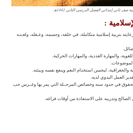
صف ثاني إبتدائي الفصل الدرسي الثاني 1442هـ
سلامية :
يته بتربية إسلامية متكاملة، في خلقه، وجسمه، وعـقله، ولغـتـه
ضائل.
غوية، والمهارة العددية، والمهارات الحركية.
الموضوعات.
ية والجغرافية، ليحسن استخدام النعم وينفع نفسه وبيئته.
دير العمل اليدوي لديه.
 الحقوق في حدود سنه وخصائص المرحــلة التي يمر بها وغــرس حب
مل الصالح وتدريبه على الاستفادة من أوقات فراغه.