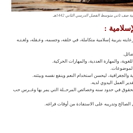
 صف ثاني متوسط الفصل الدرسي الثاني 1442هـ
سلامية :
يته بتربية إسلامية متكاملة، في خلقه، وجسمه، وعـقله، ولغـتـه
ضائل.
غوية، والمهارة العددية، والمهارات الحركية.
الموضوعات.
ية والجغرافية، ليحسن استخدام النعم وينفع نفسه وبيئته.
دير العمل اليدوي لديه.
 الحقوق في حدود سنه وخصائص المرحــلة التي يمر بها وغــرس حب
مل الصالح وتدريبه على الاستفادة من أوقات فراغه.