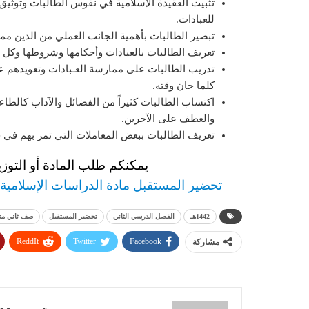
تثبيت العقيدة الإسلامية في نفوس الطالبات وتوثيق
للعبادات.
تبصير الطالبات بأهمية الجانب العملي من الدين ممثل
تعريف الطالبات بالعبادات وأحكامها وشروطها وكل ما ي
تدريب الطالبات على ممارسة العـبادات وتعويدهم ع
كلما حان وقته.
اكتساب الطالبات كثيراً من الفضائل والآداب كال
والعطف على الآخرين.
تعريف الطالبات ببعض المعاملات التي تمر بهم في حي
يمكنكم طلب المادة أو التوزي
تحضير المستقبل مادة الدراسات الإسلامية ص
1442هـ
الفصل الدرسي الثاني
تحضير المستقبل
صف ثاني م
ReddIt
Twitter
Facebook
مشاركة