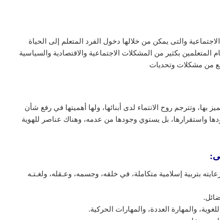
 الاجتماعية والتى يمكن من خلالها دخول الفرد المتعلم إلى الحياة
ام المتعلمين بكثير من المشكلات الاجتماعية والاقتصادية والسياسية
تمع من مشكلات وتحديات
 بها، وتترجم روح الانتماء لدى أبنائها، ولها أهميتها في رفع شأن
جودها واستقرارها، بل يستوي وجودها من عدمه، وهناك عناصر للهوية
ى:
يته بتربية إسلامية متكاملة، في خلقه، وجسمه، وعـقله، ولغـتـه
ضائل.
لغوية، والمهارة العددة، والمهارات الحركية.