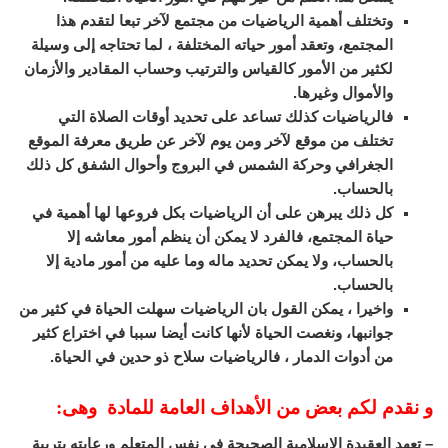
وتختلف أهمية الرياضيات من مجتمع لآخر تبعا لتقدم هذا
المجتمع، وتعقد أمور حياته المختلفة ، لما تحتاجه إلى وسيلة
لكثير من الأمور كالقياس والترتيب وحساب المقادير والأزمان
والأموال وغيرها.
فالرياضيات كذلك تساعد على تحديد أوقات الصلاة التي
تختلف من موقع لآخر ومن يوم لآخر عن طريق معرفة الموقع
الجغرافي وحركة الشمس في البروج وأحوال الشفق كل ذلك
بالحساب.
كل ذلك يبرهن على أن الرياضيات بكل فروعها لها أهمية في
حياة المجتمع، فالفرد لا يمكن أن ينظم أمور معاشه إلا
بالحساب، ولا يمكن تحديد ماله وما عليه من أمور مادية إلا
بالحساب.
واخيرا ، يمكن القول بان الرياضيات سهلت الحياة في كثير من
جوانبها، ونغصت الحياة لأنها كانت أيضا سببا في اختراع كثير
من أدوات الدمار ، فالرياضيات سلاح ذو حدين في الحياة.
و نقدم لكم بعض من الأهداف العامة للمادة وهى:
– تعهد العقيدة الإسلامية الصحيحة في نفس المتعلم ورعايته بتربية