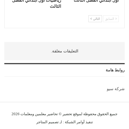
أول ابتدائي الفصل الثالث
رياضيات أول ابتدائي الفصل
الثالث
السابق
التالي
التعليقات مغلقة.
روابط هامة
شركة سيو
جميع الحقوق محفوظة لموقع تحضير © تحاضير معلمين و
معلمات
2026
تنفيذ
أوامر الشبكة
: لـ
تصميم المتاجر