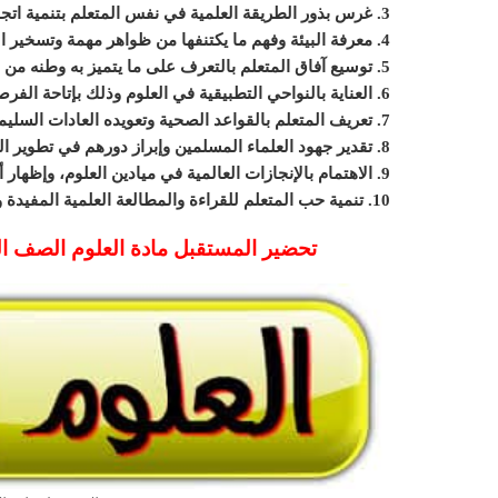
3. غرس بذور الطريقة العلمية في نفس المتعلم بتنمية اتجاهه للبحث .
4. معرفة البيئة وفهم ما يكتنفها من ظواهر مهمة وتسخير العلوم في إصلاحها وتطويرها والمحافظة عليها.
5. توسيع آفاق المتعلم بالتعرف على ما يتميز به وطنه من موارد وثروات طبيعية وتعريفه بنعم الله عليه.
6. العناية بالنواحي التطبيقية في العلوم وذلك بإتاحة الفرصة للمتعلم للقيام بالتجارب والاختبارات .
7. تعريف المتعلم بالقواعد الصحية وتعويده العادات السليمة وتثبيتها لديه .
8. تقدير جهود العلماء المسلمين وإبراز دورهم في تطوير العلم .
9. الاهتمام بالإنجازات العالمية في ميادين العلوم، وإظهار أن تقدم العلوم ثمرة لجهود الإنسانية عامة.
10. تنمية حب المتعلم للقراءة والمطالعة العلمية المفيدة وتعويده على استعمال المراجع .
تحضير المستقبل مادة العلوم الصف الرابع 