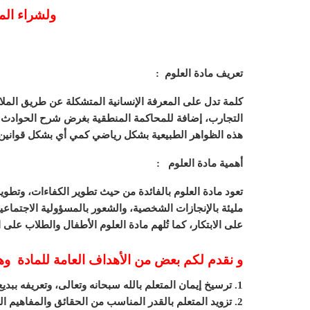
ولشراء الم
تعريف مادة العلوم :
كلمة تدل على المعرفة الإنسانية المتشكلة عن طريق الملا
التجارب، إضافة للمحاكمة المنطقية بغرض شرح الحوادث وال
هذه الظواهر الطبيعية بشكل رياضي كمي أي بشكل قوانين 
أهمية مادة العلوم :
تعود مادة العلوم بالفائدة من حيث تطوير الكفاءات، وتطوي
مليئة بالإنجازات الشخصية، والشعور بالمسؤولية الاجتماع
على الابتكار، كما تُلهم مادة العلوم الأطفال والطلاب على
و نقدم لكم بعض من الأهداف العامة للمادة و
1. ترسيخ إيمان المتعلم بالله سبحانه وتعالى، وتعريفه ببديع صنع الله وروعة ما في الكون .
2. تزويد المتعلم بالقدر المناسب من الحقائق والمفاهيم العلمية التي تساعده على فهم وتفسير الظواهر الطبيعية .