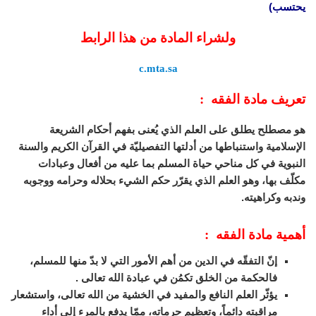
يحتسب)
ولشراء المادة من هذا الرابط
c.mta.sa
تعريف مادة الفقه :
هو مصطلح يطلق على العلم الذي يُعنى بفهم أحكام الشريعة
الإسلامية واستنباطها من أدلتها التفصيليّة في القرآن الكريم والسنة
النبوية في كل مناحي حياة المسلم بما عليه من أفعال وعبادات
مكلّف بها، وهو العلم الذي يقرّر حكم الشيء بحلاله وحرامه ووجوبه
وندبه وكراهيته.
أهمية مادة الفقه :
إنّ التفقّه في الدين من أهم الأمور التي لا بدّ منها للمسلم،
فالحكمة من الخلق تكمُن في عبادة الله تعالى .
يؤثّر العلم النافع والمفيد في الخشية من الله تعالى، واستشعار
مراقبته دائماً، وتعظيم حرماته، ممّا يدفع بالمرء إلى أداء