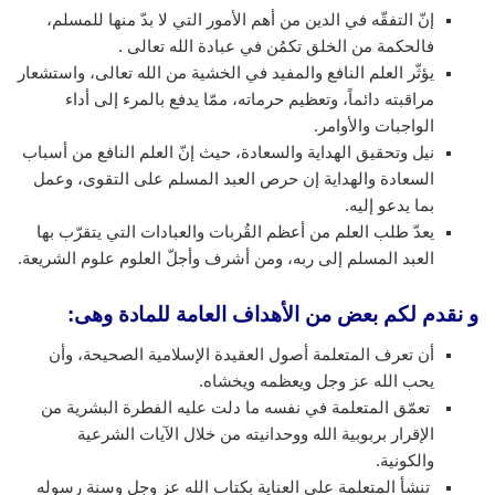
إنّ التفقّه في الدين من أهم الأمور التي لا بدّ منها للمسلم،
فالحكمة من الخلق تكمُن في عبادة الله تعالى .
يؤثّر العلم النافع والمفيد في الخشية من الله تعالى، واستشعار
مراقبته دائماً، وتعظيم حرماته، ممّا يدفع بالمرء إلى أداء
الواجبات والأوامر.
نيل وتحقيق الهداية والسعادة، حيث إنّ العلم النافع من أسباب
السعادة والهداية إن حرص العبد المسلم على التقوى، وعمل
بما يدعو إليه.
يعدّ طلب العلم من أعظم القُربات والعبادات التي يتقرّب بها
العبد المسلم إلى ربه، ومن أشرف وأجلّ العلوم علوم الشريعة.
و نقدم لكم بعض من الأهداف العامة للمادة وهى:
أن تعرف المتعلمة أصول العقيدة الإسلامية الصحيحة، وأن
يحب الله عز وجل ويعظمه ويخشاه.
تعمّق المتعلمة في نفسه ما دلت عليه الفطرة البشرية من
الإقرار بربوبية الله ووحدانيته من خلال الآيات الشرعية
والكونية.
تنشأ المتعلمة على العناية بكتاب الله عز وجل وسنة رسوله