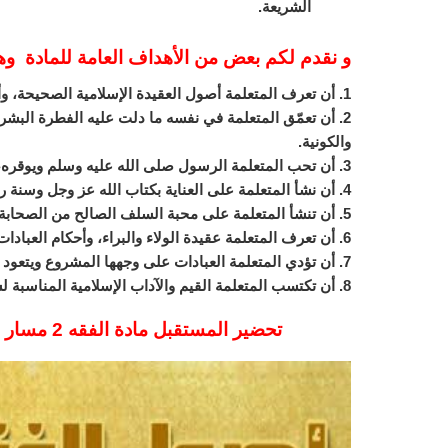
الشريعة.
و نقدم لكم بعض من الأهداف العامة للمادة و
1. أن تعرف المتعلمة أصول العقيدة الإسلامية الصحيحة، وأن يحب الله عز وجل ويعظمه ويخشاه.
2. أن تعمّق المتعلمة في نفسه ما دلت عليه الفطرة البشرية
والكونية.
3. أن تحب المتعلمة الرسول صلى الله عليه وسلم ويوقره، وينشأ على طاعة الله ورسوله صلى الله عليه وسلم.
4. أن نشأ المتعلمة على العناية بكتاب الله عز وجل وسنة رسوله قراءةً وحفظاً وفهماً وعملاً.
5. أن تنشأ المتعلمة على محبة السلف الصالح من الصحابة والتابعين لهم بإحسان ويقتدي بهم.
6. أن تعرف المتعلمة عقيدة الولاء والبراء، وأحكام العبادات المناسبة لهذه المرحلة، ويدرك يسر الإسلام.
7. أن تؤدي المتعلمة العبادات على وجهها المشروع ويتعود على احترام أمكنتها وارتيادها.
8. أن تكتسب المتعلمة القيم والآداب الإسلامية المناسبة لسنه، وينشأ على الثقة بالنفس والتفاؤل.
تحضير المستقبل مادة الفقه 2 مسار العلوم الأدبية الفصل الدراسي الاول 1443 هـ