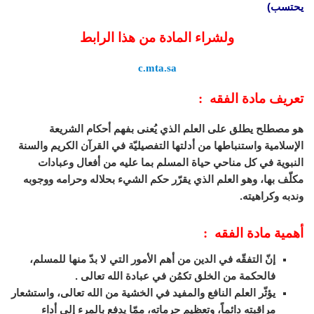
يحتسب)
ولشراء المادة من هذا الرابط
c.mta.sa
تعريف مادة الفقه :
هو مصطلح يطلق على العلم الذي يُعنى بفهم أحكام الشريعة
الإسلامية واستنباطها من أدلتها التفصيليّة في القرآن الكريم والسنة
النبوية في كل مناحي حياة المسلم بما عليه من أفعال وعبادات
مكلّف بها، وهو العلم الذي يقرّر حكم الشيء بحلاله وحرامه ووجوبه
وندبه وكراهيته.
أهمية مادة الفقه :
إنّ التفقّه في الدين من أهم الأمور التي لا بدّ منها للمسلم،
فالحكمة من الخلق تكمُن في عبادة الله تعالى .
يؤثّر العلم النافع والمفيد في الخشية من الله تعالى، واستشعار
مراقبته دائماً، وتعظيم حرماته، ممّا يدفع بالمرء إلى أداء