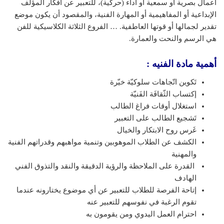
أعمال بصرية أو سمعية أو أداء (حركية)، للتعبير عن أفكار المؤلف
الإبداعية أو المفاهيمية أو المهارة الفنية، والمقصود أن يكون موضع
تقدير لجمالها أو قوتها العاطفية. … الفروع الثلاثة الكلاسيكية للفن
هي الرسم والنحت والعمارة.
أهمية مادة الفنيه :
تَكوين اتّجاهات سلوكيّة خيّرة
إكتساب الثّقافَة الفَنيّة
استغلال أوقات فراغ الطالب
تَشجيع الطالب على التعبير
غَرس روح الابتكار والخيال
الكشف عن الطلاب الموهوبين وتنمية مواهبهم وقدراتهم الفنية
والمهنية
القدرة على الملاحظة والرؤية الدقيقة والنقد والتذوق الفني
الهادف
إتاحة الفرصة للطلاب للتعبير عن أي موضوع يختارونه عندما
تقوم الرغبة في نفوسهم للتعبير عنه
احترام العمل اليدوي ومن يقومون به