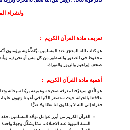
تذكر قوله تعالى : ((ومن يتق الله يجعل له مخرجا ويرزقه
ولشراء الم
تعريف مادة القرآن الكريم :
هو كتاب الله المعجز عند المسلمين، يُعَظِّمُونه ويؤمنون أنّه
محفوظ في الصدور والسطور من كل مس أو تحريف، وبأنه منقولٌ
صحف إبراهيم والزبور والتوراة.
أهمية مادة القرآن الكريم :
هو الّذي سيعرّفنا معرفة صحيحة وعميقة بربّنا سبحانه وتعالى،
علاقتنا بالحياة، حيث ستصغر الدّنيا في أعيننا وتهون علينا، ك
فقراء إلى الله لا يملكون لنا نفعًا ولا ضرًّا
القرآن الكريم من أبرز عوامل توحّد المسلمين، فقد أ
السنة النبوية عند الاختلاف، ممّا يشكّل وجهةً واحدة