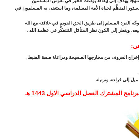
منهجاً يهدف إلى إيقاظ بواعث الخير في نفوس المسلمين.
الدستور المنظِّم لحياة الأمة المسلمة، وما استغنى به المسلمون في
جّه الفرد المسلم إلى طريق الحق القويم في علاقته مع الله
عه، وينظر إلى الكون نظر المتأمّل المُتفكِّر في عظمة الله .
هى:
ة بإخراج الحروف من مخارجها الصحيحة ومراعاة صحة الضبط.
يل إلى قراءته وترتيله.