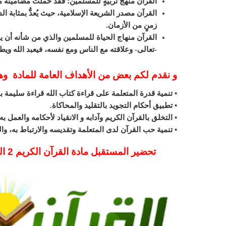
القرآن منهجُ تربيةٍ للمسلمين؛ فقد حملت مضامينه 
القرآن مصدر الشريعة الإسلامية، حيث يُعدُّ بمثابة 
زمنٍ من الأزمان.
القرآن منهاج الحياة للمسلمين والذي من شأنه أن يو
-تعالى- وعلاقته مع الناس ومع نفسه، فيعبد الله ويطي
و نقدم لكم بعض من الأهداف العامة للمادة و
• تنمية قدرة المتعلمة على قراءة كتاب الله قراءة سليم
• تطبيق أحكام التجويد بالتقليد والمحاكاة.
• التخلق بالقرآن الكريم وآدابه و الانقياد لأحكامه والعمل به.
• تنمية حب القرآن لدى المتعلمة وتقديسه والارتباط به، والم
تحضير المستقبل مادة القرآن الكريم 2 البرنامج المشترك الفصل الدراسي الاول 1443 هـ