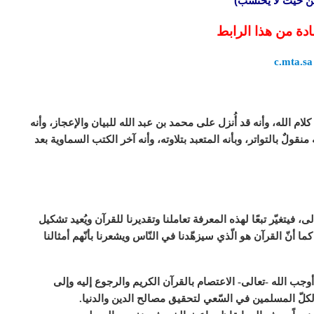
 من حيث لا يحتسب)
ادة من هذا الرابط
c.mta.sa
 كلام الله، وأنه قد أُنزل على محمد بن عبد الله للبيان والإعجاز، وأنه
 بالتواتر، وبأنه المتعبد بتلاوته، وأنه آخر الكتب السماوية بعد
 فيتغيّر تبعًا لهذه المعرفة تعاملنا وتقديرنا للقرآن ويُعيد تشكيل
ما أنّ القرآن هو الّذي سيزهّدنا في النّاس ويشعرنا بأنّهم أمثالنا
وجب الله -تعالى- الاعتصام بالقرآن الكريم والرجوع إليه وإلى
 لكلّ المسلمين في السّعي لتحقيق مصالح الدين والدنيا.