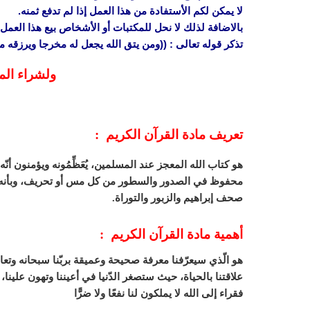
لا يمكن لكم الأستفادة من هذا العمل إذا لم تدفع ثمنه.
بالاضافة لذلك لا نحل للمكتبات أو الأشخاص بيع هذا العمل 
تذكر قوله تعالى : ((ومن يتق الله يجعل له مخرجا ويرزقه
ولشراء الم
تعريف مادة القرآن الكريم :
هو كتاب الله المعجز عند المسلمين، يُعَظِّمُونه ويؤمنون أنّه
محفوظ في الصدور والسطور من كل مس أو تحريف، وبأنه منقولٌ
صحف إبراهيم والزبور والتوراة.
أهمية مادة القرآن الكريم :
هو الّذي سيعرّفنا معرفة صحيحة وعميقة بربّنا سبحانه وتعالى،
علاقتنا بالحياة، حيث ستصغر الدّنيا في أعيننا وتهون علينا، ك
فقراء إلى الله لا يملكون لنا نفعًا ولا ضرًّا