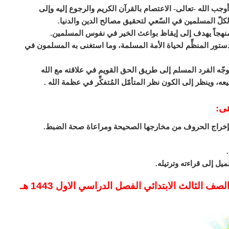
وجب الله -تعالى- الاعتصام بالقرآن الكريم والرجوع إليه وإلى
 لكلّ المسلمين في السّعي لتحقيق مصالح الدين والدنيا.
منهجاً يهدف إلى إيقاظ بواعث الخير في نفوس المسلمين.
الدستور المنظِّم لحياة الأمة المسلمة، وما استغنى به المسلمون في
جّه الفرد المسلم إلى طريق الحق القويم في علاقته مع الله
عه، وينظر إلى الكون نظر المتأمّل المُتفكِّر في عظمة الله .
هى:
ة بإخراج الحروف من مخارجها الصحيحة ومراعاة صحة الضبط.
يل إلى قراءته وترتيله.
 الثالث الابتدائي الفصل الدراسي الاول 1443 هـ