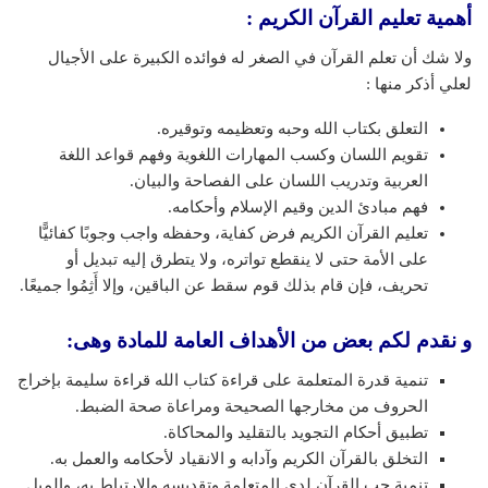
أهمية تعليم القرآن الكريم :
ولا شك أن تعلم القرآن في الصغر له فوائده الكبيرة على الأجيال
لعلي أذكر منها :
التعلق بكتاب الله وحبه وتعظيمه وتوقيره.
تقويم اللسان وكسب المهارات اللغوية وفهم قواعد اللغة
العربية وتدريب اللسان على الفصاحة والبيان.
فهم مبادئ الدين وقيم الإسلام وأحكامه.
تعليم القرآن الكريم فرض كفاية، وحفظه واجب وجوبًا كفائيًّا
على الأمة حتى لا ينقطع تواتره، ولا يتطرق إليه تبديل أو
تحريف، فإن قام بذلك قوم سقط عن الباقين، وإلا أَثِمُوا جميعًا.
و نقدم لكم بعض من الأهداف العامة للمادة وهى:
تنمية قدرة المتعلمة على قراءة كتاب الله قراءة سليمة بإخراج
الحروف من مخارجها الصحيحة ومراعاة صحة الضبط.
تطبيق أحكام التجويد بالتقليد والمحاكاة.
التخلق بالقرآن الكريم وآدابه و الانقياد لأحكامه والعمل به.
تنمية حب القرآن لدى المتعلمة وتقديسه والارتباط به، والميل