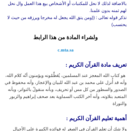
بالاضافة لذلك لا نحل للمكتبات أو الأشخاص بيع هذا العمل وال نحل
لهم ثمنه بدون علمنا.
تذكر قوله تعالى : ((ومن يتق الله يجعل له مخرجا ويرزقه من حيث لا
يحتسب)
ولشراء المادة من هذا الرابط
c.mta.sa
تعريف مادة القرآن الكريم :
هو كتاب الله المعجز عند المسلمين، يُعَظِّمُونه ويؤمنون أنّه كلام الله،
وأنه قد أُنزل على محمد بن عبد الله للبيان والإعجاز، وأنه محفوظ في
الصدور والسطور من كل مس أو تحريف، وبأنه منقولٌ بالتواتر، وبأنه
المتعبد بتلاوته، وأنه آخر الكتب السماوية بعد صحف إبراهيم والزبور
والتوراة
أهمية تعليم القرآن الكريم :
ولا شك أن تعلم القرآن في الصغر له فوائده الكبيرة على الأجيال