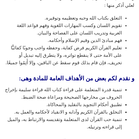
لعلي أذكر منها :
التعلق بكتاب الله وحبه وتعظيمه وتوقيره.
تقويم اللسان وكسب المهارات اللغوية وفهم قواعد اللغة
العربية وتدريب اللسان على الفصاحة والبيان.
فهم مبادئ الدين وقيم الإسلام وأحكامه.
تعليم القرآن الكريم فرض كفاية، وحفظه واجب وجوبًا كفائيًّا
على الأمة حتى لا ينقطع تواتره، ولا يتطرق إليه تبديل أو
تحريف، فإن قام بذلك قوم سقط عن الباقين، وإلا أَثِمُوا جميعًا.
و نقدم لكم بعض من الأهداف العامة للمادة وهى:
تنمية قدرة المتعلمة على قراءة كتاب الله قراءة سليمة بإخراج
الحروف من مخارجها الصحيحة ومراعاة صحة الضبط.
تطبيق أحكام التجويد بالتقليد والمحاكاة.
التخلق بالقرآن الكريم وآدابه و الانقياد لأحكامه والعمل به.
تنمية حب القرآن لدى المتعلمة وتقديسه والارتباط به، والميل
إلى قراءته وترتيله.