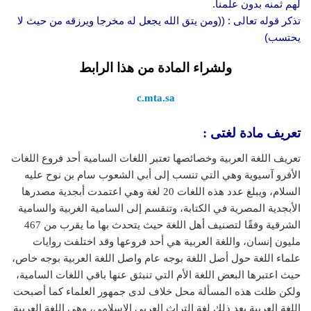
لهم ثمنه بدون علمنا.
تذكر قوله تعالى : ((ومن يتق الله يجعل له مخرجا ويرزقه من حيث لا
يحتسب)
ولشراء المادة من هذا الرابط
c.mta.sa
تعريف مادة لغتى :
تعريف اللغة العربية وخصائصها تعتبر اللغات السامية أحد فروع اللغات
الأفرو آسيوية وهي التي تنسب إلى أبي الشعوب سام بن نوح عليه
السلام، ويبلغ عدد هذه اللغات 20 لغة وهي اعتمدت أبجدية مصدرها
الأبجدية المصرية في الكتابة، وتنقسم إلى السامية الغربية والسامية
الشرقية وفقًا لتصنيف أهل اللغة حيث يتحدث بها ما يقرب من 467
مليون إنسان، واللغة العربية هي أحد فروعها وقد اختلفت روايات
علماء اللغة حول أصل اللغة بوجه عام واصل اللغة العربية بوجه خاص،
حيث اعتبرها البعض اللغة الأم التي تنبثق عنها باقي اللغات السامية،
ولكن ظلت هذه المسألة محل خلاف لدى جمهور العلماء كما أصبحت
اللغة العربية بعد ذلك لغة التراث العربي الإسلامي، وهي اللغة العربية