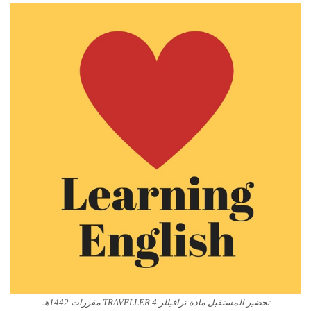
تحضير المستقبل مادة ترافيللر 4 TRAVELLER مقررات 1442هـ