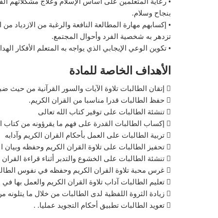
• رعاية المتعلمين على أساس الإسلام وعلاج مشكلاتهم الفك
بنجاح وسلام.
• إكسابهم مهارة المطالعة النافعة والرغبة من الازدياد من 
تزدهر به شخصية الفرد وأحوال المجتمع.
• تكوين الوعي الإيجابي الذي يواجه به المتعلم الأفكار الهد
الأهداف الخاصة للمادة
 إتقان الطالبات تلاوة الآيات والسور القرآنية من حيث ضبط الحركات ونطق الكلمات والحروف والجمل نطقا سليما.
 حفظ الطالبات قدرا مناسبا من القران الكريم.
 تنشئة الطالبات على توقير كتاب الله تعالى
 إكساب الطالبات القدرة على فهم ما يقرؤونه من كتاب الله، بما يناسب المرحلة العمرية.
 تربية الطالبات على العمل بأحكام القران الكريم وآدابه
 تحفيز الطالبات على تلاوة القران الكريم وحفظه وبيان الأجر المترتب.
 تنشئة الطالبات على الخشوع والتدبر أثناء قراءة القران الكري
 غرس محبة تلاوة القران الكريم وحفظه في نفوس الطالبات .
 تعليم الطالبات آداب تلاوة القران الكريم والعمل بها في الحال .
 زيادة الثروة اللفظية لدى الطالبات من خلال ما يتلونه من آيات
 تعويد الطالبات تطبيق أحكام التجويد عمليا. .