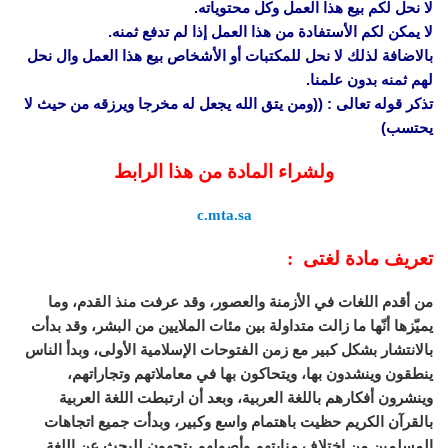
لا نحل لكم بيع هذا العمل وكل محتوياته.
لا يمكن لكم الأستفادة من هذا العمل إذا لم تدفع ثمنه.
بالاضافة لذلك لا نحل للمكتبات أو الأشخاص بيع هذا العمل وال نحل
لهم ثمنه بدون علمنا.
تذكر قوله تعالى : ((ومن يتق الله يجعل له مخرجا ويرزقه من حيث لا
يحتسب)
ولشراء المادة من هذا الرابط
c.mta.sa
تعريف مادة لغتى :
من أقدم اللغات في الأزمنة والعصور، وقد عرفت منذ القدم، وما
يميّزها أنّها ما زالت متداولة بين مئات الملايين من البشر، وقد بدأت
بالانتشار بشكل كبير مع زمن الفتوحات الإسلامية الأولى، وبدأ الناس
ينطقون وينشدون بها، ويتحاكون بها في معاملاتهم وتجاراتهم،
وينشرون أفكارهم باللغة العربية، وبعد أن ارتبطت اللغة العربية
بالقرآن الكريم حظيت باهتمام واسع وكبير، وبدأت جميع اتجاهات
المسلمين من اختلاف منابتهم وأصولهم يتجهون للبحث عن اللغة