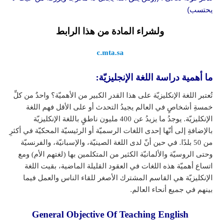
يحتسب)
ولشراء المادة من هذا الرابط
c.mta.sa
ما أهمية دراسة اللغة الإنجليزيّة:
تُعتبر اللغة الإنكليزيّة على هذا القدر الكبير من الأهميّة؟ واحدٌ من كلِّ
خمسةِ أشخاصٍ في العالم يجيدُ التحدث أو على الأقل فهم اللغة
الإنكليزيّة. يوجدُ ما يزيدُ عن 400 مليون ناطقٍ باللغة الإنكليزيّة
بالإضافةِ إلى أنّها إحدى اللغات الرسميّة أو الرئيسيّة المحكيّة في أكثرِ
من 50 بلدًا. في حين أنّ لدى اللغة الصينيّة، والإسبانيّة، والفرنسيّة
وحتى الروسيّة والألمانيّة الكثير من المتكلمين بها (لغتهم الأم) ومع
اتساع أهميّة هذه اللغات في العقود القليلة الماضية، بقيت اللغة
الإنكليزيّة هي القاسم المشترك الأصغر للقاء الناس والعمل فيما
بينهم في جميع أنحاء العالم.
General Objective Of Teaching English