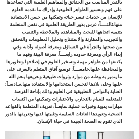
بالقدر المناسب من الحقائق والمفاهيم العلمية التي تساعدها
على فهم وتفسير الظواهر الطبيعية وإدراك ما تقدمه العلوم
للإنسان من خدمات تيسر حياته وتمكنها من حسن الاستفادة
منها.
ثالثـــــاً: غرس بذور الطريقة العلمية في نفس المتعلمة
بتنمية اتجاهها للبحث والمشاهدة والملاحظة والتنقيب
والتجريب والمقارنة والاستنتاج وتحليل المعلومات والتحقق
من صحتها والجرأة في التساؤل ومعرفة أصوله وآدابه وفي
إبداء الرأي ومعرفة حدوده.
رابعــــاً: معرفة البيئة وفهم ما
يكتنفها من ظواهر مهمة وتسخير العلوم في إصلاحها وتطويرها
والمحافظة عليها.
خامســـاً: توسيع آفاق المتعلم باليعرف على
ما يتميز به وطنه من موارد وثروات طبيعية وتعريفها بنعم الله
عليها وعلى بلادها لتحسن استخدامها والاستفادة منها.
سادسـاً:
العناية بالنواحي التطبيقية في العلوم وذلك بإتاحة الفرصة
للمتعلمة للقيام بالتجارب والاختبارات وتمكينها من اكتساب
مهارات يدوية وخبرات عملية.
سابعــاً: تعريف المتعلمة بالقواعد
الصحية وتعويدها العادات السليمة وتثبيتها لديها وتعريفها بالدور
الذي تقوم به الصحة الجيدة في حياة الإنسان.