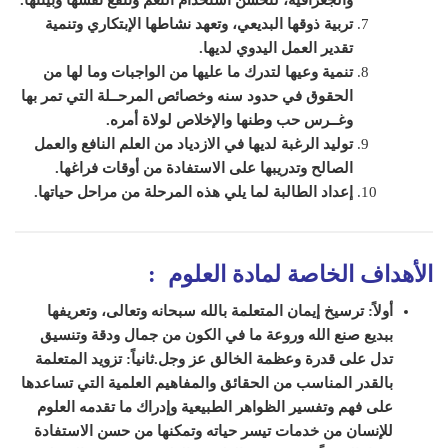
تربية ذوقها البديعي، وتعهد نشاطها الإبتكاري وتنمية
تقدير العمل اليدوي لديها
.
تنمية وعيها لتدرك ما عليها من الواجبات وما لها من
الحقوق في حدود سنه وخصائص المرحــلة التي تمر بها
وغــرس حب وطنها والإخلاص لولاة أمره
.
توليد الرغبة لديها في الازدياد من العلم النافع والعمل
الصالح وتدريبها على الاستفادة من أوقات فراغه
ا
.
إعداد الطالبة لما يلي هذه المرحلة من مراحل حياتها
.
الأهداف الخاصة لمادة
العلوم
:
أولاً: ترسيخ إيمان المتعلمة بالله سبحانه وتعالى، وتعريفها
ببديع صنع الله وروعة ما في الكون من جمال ودقة وتنسيق
تدل على قدرة وعظمة الخالق عز وجل.
ثانياً: تزويد المتعلمة
بالقدر المناسب من الحقائق والمفاهيم العلمية التي تساعدها
على فهم وتفسير الظواهر الطبيعية وإدراك ما تقدمه العلوم
للإنسان من خدمات تيسر حياته وتمكنها من حسن الاستفادة