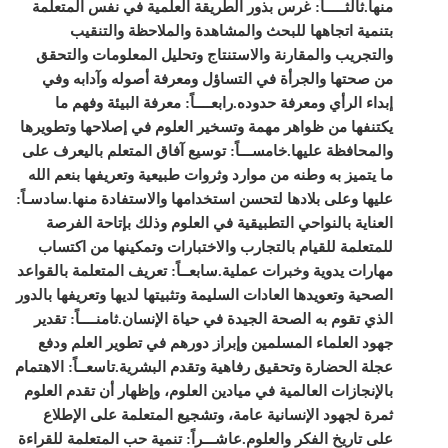
منها.
ثالثـــــاً: غرس بذور الطريقة العلمية في نفس المتعلمة
بتنمية اتجاهها للبحث والمشاهدة والملاحظة والتنقيب
والتجريب والمقارنة والاستنتاج وتحليل المعلومات والتحقق
من صحتها والجرأة في التساؤل ومعرفة أصوله وآدابه وفي
إبداء الرأي ومعرفة حدوده.
رابعــــاً: معرفة البيئة وفهم ما
يكتنفها من ظواهر مهمة وتسخير العلوم في إصلاحها وتطويرها
والمحافظة عليها.
خامســـاً: توسيع آفاق المتعلم باليعرف على
ما يتميز به وطنه من موارد وثروات طبيعية وتعريفها بنعم الله
عليها وعلى بلادها لتحسن استخدامها والاستفادة منها.
سادسـاً:
العناية بالنواحي التطبيقية في العلوم وذلك بإتاحة الفرصة
للمتعلمة للقيام بالتجارب والاختبارات وتمكينها من اكتساب
مهارات يدوية وخبرات عملية.
سابعــاً: تعريف المتعلمة بالقواعد
الصحية وتعويدها العادات السليمة وتثبيتها لديها وتعريفها بالدور
الذي تقوم به الصحة الجيدة في حياة الإنسان.
ثامنــــاً: تقدير
جهود العلماء المسلمين وإبراز دورهم في تطوير العلم ودفع
عجلة الحضارة وتحقيق رفاهية وتقدم البشرية.
تاسعــاً: الاهتمام
بالإنجازات العالمية في ميادين العلوم، وإظهار أن تقدم العلوم
ثمرة لجهود الإنسانية عامة، وتشجيع المتعلمة على الإطلاع
على تاريخ الفكر والعلوم.
عاشـــراً: تنمية حب المتعلمة للقراءة