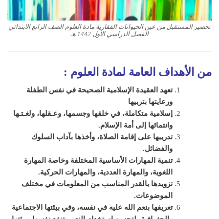
تحضير المستقبل من عين الحيوانات الفقارية مادة العلوم الصف الرابع الابتدائي
الفصل الدراسي الأول 1442 هـ
من الأهداف العامة لمادة
العلوم
:
تعهد العقيدة الإسلامية الصحيحة في نفس الطفلة
ورعايتها بتربيها
إسلامية متكاملة، في خلقها وجسمها، وعـقلها، ولغـتـها
وانتمائها إلى أمة الإسلام
.
تدريبها على إقامة الصلاة، وأخذها بآداب السلوك
والفضائل
.
تنمية المهارات الأساسية المختلفة وخاصة المهارة
اللغوية، والمهارة العددية، والمهارات الحركية
.
تزويدها بالقدر المناسب من المعلومات في مختلف
الموضوعات
.
تعريفها بنعم الله عليه في نفسه، وفي بيئتها الاجتماعية
والجغرافية، لتحسن استخدام النعم وتنفع نفسها وبيئتها
.