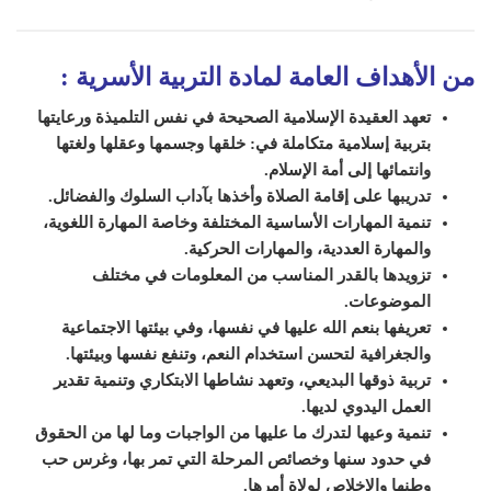
من الأهداف العامة لمادة التربية الأسرية
:
تعهد العقيدة الإسلامية الصحيحة في نفس ال
تلميذة
ورعايتها
بتربية إسلامية متكاملة في: خلقها وجسمها وعقلها ولغتها
وانتمائها إلى أمة الإسلام.
تدريبها على إقامة الصلاة وأخذها بآداب السلوك والفضائل.
تنمية المهارات الأساسية المختلفة وخاصة المهارة اللغوية،
والمهارة العددية، والمهارات الحركية.
تزويدها بالقدر المناسب من المعلومات في مختلف
الموضوعات.
تعريفها بنعم الله عليها في نفسها، وفي بيئتها الاجتماعية
والجغرافية ل
ت
حسن استخدام النعم، و
ت
نفع نفسها وبيئتها.
تربية ذوقها البديعي، وتعهد نشاطها الابتكاري وتنمية تقدير
العمل اليدوي لديها.
تنمية وعيها ل
تدرك
ما عليها من الواجبات وما
لها من الحقوق
في حدود سنها وخصائص المرحلة التي
ت
مر بها، وغرس حب
وطنها والإخلاص لولاة أمرها.