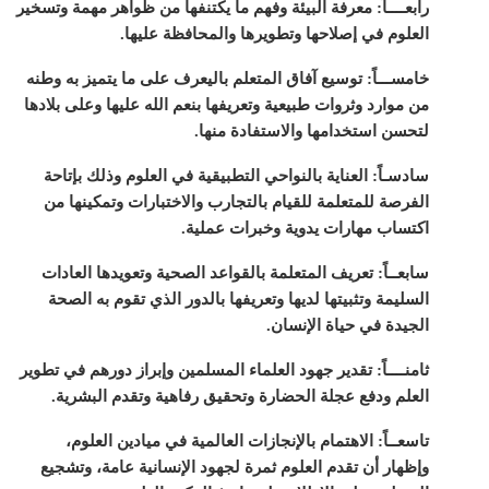
رابعــــاً: معرفة البيئة وفهم ما يكتنفها من ظواهر مهمة وتسخير
العلوم في إصلاحها وتطويرها والمحافظة عليها.
خامســـاً: توسيع آفاق المتعلم باليعرف على ما يتميز به وطنه
من موارد وثروات طبيعية وتعريفها بنعم الله عليها وعلى بلادها
لتحسن استخدامها والاستفادة منها.
سادسـاً: العناية بالنواحي التطبيقية في العلوم وذلك بإتاحة
الفرصة للمتعلمة للقيام بالتجارب والاختبارات وتمكينها من
اكتساب مهارات يدوية وخبرات عملية.
سابعــاً: تعريف المتعلمة بالقواعد الصحية وتعويدها العادات
السليمة وتثبيتها لديها وتعريفها بالدور الذي تقوم به الصحة
الجيدة في حياة الإنسان.
ثامنــــاً: تقدير جهود العلماء المسلمين وإبراز دورهم في تطوير
العلم ودفع عجلة الحضارة وتحقيق رفاهية وتقدم البشرية.
تاسعــاً: الاهتمام بالإنجازات العالمية في ميادين العلوم،
وإظهار أن تقدم العلوم ثمرة لجهود الإنسانية عامة، وتشجيع