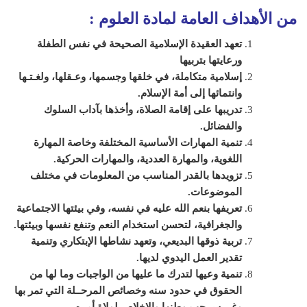
من الأهداف العامة لمادة
العلوم
:
تعهد العقيدة الإسلامية الصحيحة في نفس الطفلة
ورعايتها بتربيها
إسلامية متكاملة، في خلقها وجسمها، وعـقلها، ولغـتـها
وانتمائها إلى أمة الإسلام
.
تدريبها على إقامة الصلاة، وأخذها بآداب السلوك
والفضائل
.
تنمية المهارات الأساسية المختلفة وخاصة المهارة
اللغوية، والمهارة العددية، والمهارات الحركية
.
تزويدها بالقدر المناسب من المعلومات في مختلف
الموضوعات
.
تعريفها بنعم الله عليه في نفسه، وفي بيئتها الاجتماعية
والجغرافية، لتحسن استخدام النعم وتنفع نفسها وبيئتها
.
تربية ذوقها البديعي، وتعهد نشاطها الإبتكاري وتنمية
تقدير العمل اليدوي لديها
.
تنمية وعيها لتدرك ما عليها من الواجبات وما لها من
الحقوق في حدود سنه وخصائص المرحــلة التي تمر بها
وغــرس حب وطنها والإخلاص لولاة أمره
.