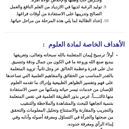
توليد الرغبة لديها في الازدياد من العلم النافع والعمل
الصالح وتدريبها على الاستفادة من أوقات فراغه
ا
.
إعداد الطالبة لما يلي هذه المرحلة من مراحل حياتها
.
الأهداف الخاصة لمادة
العلوم
:
أولاً: ترسيخ إيمان المتعلمة بالله سبحانه وتعالى، وتعريفها
ببديع صنع الله وروعة ما في الكون من جمال ودقة وتنسيق
تدل على قدرة وعظمة الخالق عز وجل.
ثانياً: تزويد المتعلمة
بالقدر المناسب من الحقائق والمفاهيم العلمية التي تساعدها
على فهم وتفسير الظواهر الطبيعية وإدراك ما تقدمه العلوم
للإنسان من خدمات تيسر حياته وتمكنها من حسن الاستفادة
منها.
ثالثـــــاً: غرس بذور الطريقة العلمية في نفس المتعلمة
بتنمية اتجاهها للبحث والمشاهدة والملاحظة والتنقيب
والتجريب والمقارنة والاستنتاج وتحليل المعلومات والتحقق
من صحتها والجرأة في التساؤل ومعرفة أصوله وآدابه وفي
إبداء الرأي ومعرفة حدوده.