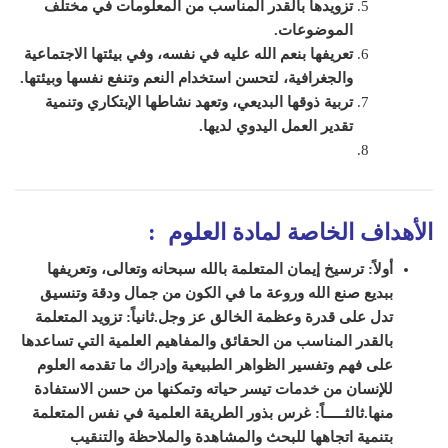
تزويدها بالقدر المناسب من المعلومات في مختلف
الموضوعات
.
تعريفها بنعم الله عليه في نفسه، وفي بيئتها الاجتماعية
والجغرافية، لتحسن استخدام النعم وتنفع نفسها وبيئتها
.
تربية ذوقها البديعي، وتعهد نشاطها الإبتكاري وتنمية
تقدير العمل اليدوي لديها
.
الأهداف الخاصة لمادة
العلوم
:
أولاً: ترسيخ إيمان المتعلمة بالله سبحانه وتعالى، وتعريفها
ببديع صنع الله وروعة ما في الكون من جمال ودقة وتنسيق
تدل على قدرة وعظمة الخالق عز وجل.
ثانياً: تزويد المتعلمة
بالقدر المناسب من الحقائق والمفاهيم العلمية التي تساعدها
على فهم وتفسير الظواهر الطبيعية وإدراك ما تقدمه العلوم
للإنسان من خدمات تيسر حياته وتمكنها من حسن الاستفادة
منها.
ثالثـــــاً: غرس بذور الطريقة العلمية في نفس المتعلمة
بتنمية اتجاهها للبحث والمشاهدة والملاحظة والتنقيب