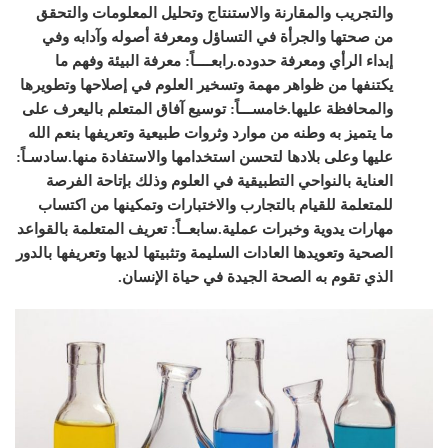
والتجريب والمقارنة والاستنتاج وتحليل المعلومات والتحقق
من صحتها والجرأة في التساؤل ومعرفة أصوله وآدابه وفي
إبداء الرأي ومعرفة حدوده.
رابعــــاً: معرفة البيئة وفهم ما
يكتنفها من ظواهر مهمة وتسخير العلوم في إصلاحها وتطويرها
والمحافظة عليها.
خامســـاً: توسيع آفاق المتعلم باليعرف على
ما يتميز به وطنه من موارد وثروات طبيعية وتعريفها بنعم الله
عليها وعلى بلادها لتحسن استخدامها والاستفادة منها.
سادسـاً:
العناية بالنواحي التطبيقية في العلوم وذلك بإتاحة الفرصة
للمتعلمة للقيام بالتجارب والاختبارات وتمكينها من اكتساب
مهارات يدوية وخبرات عملية.
سابعــاً: تعريف المتعلمة بالقواعد
الصحية وتعويدها العادات السليمة وتثبيتها لديها وتعريفها بالدور
الذي تقوم به الصحة الجيدة في حياة الإنسان.