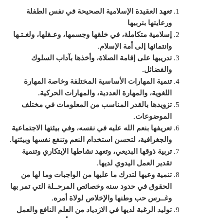
تعهد العقيدة الإسلامية الصحيحة في نفس الطفلة
ورعايتها بتربيها
إسلامية متكاملة، في خلقها وجسمها، وعـقلها، ولغـتـها
وانتمائها إلى أمة الإسلام
.
تدريبها على إقامة الصلاة، وأخذها بآداب السلوك
والفضائل
.
تنمية المهارات الأساسية المختلفة وخاصة المهارة
اللغوية، والمهارة العددية، والمهارات الحركية
.
تزويدها بالقدر المناسب من المعلومات في مختلف
الموضوعات
.
تعريفها بنعم الله عليه في نفسه، وفي بيئتها الاجتماعية
والجغرافية، لتحسن استخدام النعم وتنفع نفسها وبيئتها
.
تربية ذوقها البديعي، وتعهد نشاطها الإبتكاري وتنمية
تقدير العمل اليدوي لديها
.
تنمية وعيها لتدرك ما عليها من الواجبات وما لها من
الحقوق في حدود سنه وخصائص المرحــلة التي تمر بها
وغــرس حب وطنها والإخلاص لولاة أمره
.
توليد الرغبة لديها في الازدياد من العلم النافع والعمل