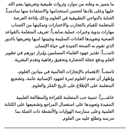
ما يتميز به وطنه من موارد وثروات طبيعية وتعريفها بنعم الله
عليها وعلى بلادها لتحسن استخدامها والاستفادة منها.
سادسـاً:
العناية بالنواحي التطبيقية في العلوم وذلك بإتاحة الفرصة
للمتعلمة للقيام بالتجارب والاختبارات وتمكينها من اكتساب
مهارات يدوية وخبرات عملية.
سابعــاً: تعريف المتعلمة بالقواعد
الصحية وتعويدها العادات السليمة وتثبيتها لديها وتعريفها بالدور
الذي تقوم به الصحة الجيدة في حياة الإنسان.
ثامنــــاً: تقدير جهود العلماء المسلمين وإبراز دورهم في تطوير
العلم ودفع عجلة الحضارة وتحقيق رفاهية وتقدم البشرية.
تاسعــاً: الاهتمام بالإنجازات العالمية في ميادين العلوم،
وإظهار أن تقدم العلوم ثمرة لجهود الإنسانية عامة، وتشجيع
المتعلمة على الإطلاع على تاريخ الفكر والعلوم.
عاشـــراً: تنمية حب المتعلمة للقراءة والمطالعة العلمية
المفيدة وتعويدها على استعمال المراجع وتشجيعها على الكتابة
العلمية وعلى ممارسة الهوايات والأنشطة ذات الصلة بما
تدرسه وتطلع عليه من العلوم.