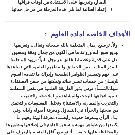
الصالح وتدريبها على الاستفادة من أوقات فراغه
ا
.
إعداد الطالبة لما يلي هذه المرحلة من مراحل حياتها
.
الأهداف الخاصة لمادة
العلوم
:
أولاً: ترسيخ إيمان المتعلمة بالله سبحانه وتعالى، وتعريفها
ببديع صنع الله وروعة ما في الكون من جمال ودقة وتنسيق
تدل على قدرة وعظمة الخالق عز وجل.
ثانياً: تزويد المتعلمة
بالقدر المناسب من الحقائق والمفاهيم العلمية التي تساعدها
على فهم وتفسير الظواهر الطبيعية وإدراك ما تقدمه العلوم
للإنسان من خدمات تيسر حياته وتمكنها من حسن الاستفادة
منها.
ثالثـــــاً: غرس بذور الطريقة العلمية في نفس المتعلمة
بتنمية اتجاهها للبحث والمشاهدة والملاحظة والتنقيب
والتجريب والمقارنة والاستنتاج وتحليل المعلومات والتحقق
من صحتها والجرأة في التساؤل ومعرفة أصوله وآدابه وفي
إبداء الرأي ومعرفة حدوده.
رابعــــاً: معرفة البيئة وفهم ما
يكتنفها من ظواهر مهمة وتسخير العلوم في إصلاحها وتطويرها
والمحافظة عليها.
خامســـاً: توسيع آفاق المتعلم باليعرف على