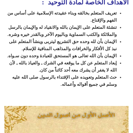
الأهداف الخاصة لمادة التوحيد :
تعريف المتعلم بخالقه وبناء عقيدته الإسلامية على أساس من
الفهم والإقناع.
تنشئة المتعلم على الإيمان بالله والانقياد له والإيمان بالرسل
والملائكة والكتب السماوية وباليوم الآخر وبالقدر خيره وشره.
الإيمان بأن لله وحده حق التشريع ليتربى وينشأ المتعلم على
نبذ كل الأفكار والخرافات والمذاهب المنافية للإسلام.
الإيمان بأن الله تعالى هو المستحق للعبادة وحده دون سـواه.
إبعاد المتعلم عن كل ما يوقعه في الشرك ـ والعياذ بالله ـ لأن
الله لا يغفر أن يشرك معه أحد كائناً من كان.
حث المتعلم وتعويده على الإقتداء بالرسول صلى الله عليه
وسلم في جميع أقواله وأعماله
.