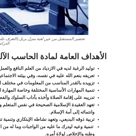
تحضير المستقبل من عين لعبة منزل بربل (التعرف على
الدراسي ا
الأهداف العامة لمادة الحاسب الآل
توليد الرغبة لديه في الازدياد من العلم النافع والع
تعريفه بنعم الله عليه في نفسه، وفي بيئته الاجتماع
تزويده بالقدر المناسب من المعلومات في مختلف 
تنمية المهارات الأساسية المختلفة وخاصة المهارة الل
تدريبه على إقامة الصلاة وأخذه بآداب السلوك والفض
تعهد العقيدة الإسلامية الصحيحة في نفس المتعلم ور
وانتمائه إلى أمة الإسلام.
تربية ذوقه البديعي، وتعهد نشاطه الإبتكاري وتنمية تق
تنمية وعيه ليدرك ما عليه من الواجبات وما له م
وطنه والإخلاص لولاة أمره.