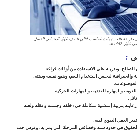
 طريقة اللعب) مادة الحاسب الآلي الصف الأول الابتدائي الفصل
لأول 1442 هـ
ي
:
مل الصالح، وتدريبه على الاستفادة من أوقات فراغه.
ية والجغرافية ليحسن استخدام النعم، وينفع نفسه وبيئته.
الموضوعات.
غوية، والمهارة العددية، والمهارات الحركية.
ائل.
عايته بتربية إسلامية متكاملة في: خلقه وجسمه وعقله ولغته
دير العمل اليدوي لديه.
ن الحقوق في حدود سنه وخصائص المرحلة التي يمر به، وغرس حب