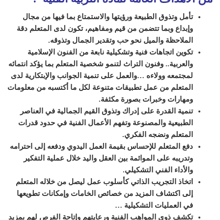
تأمل وتذوق الطبيعة ورؤيتها والاستمتاع بما فيها من مجال
وإبداع وبما تتضمن من قيم ومفاهيم، تكون لدى المتعلم دقة
الملاحظة والميل نحو حب وتقدير الجمال وتذوقه.
تكوين اتجاهات فنية وتشكيلية نابعة من الفنون الإسلامية
والعربية.. وفنون التراث لتنمو شخصية المتعلم بما يؤكد انتمائه
لمجتمعه وولاءه …والعمل على تنمية الجوانب والإبتكارية لدى
المتعلم من عمل تطبيقات متنوعة لكل ما أكتسبه من معلومات
ومهارات وخبرات بصورة مكثفة.
تنمية القدرة على إدراك وتذوق القيم الجمالية في العناصر
الطبيعية والمصنوعة وتفهم الأعمال الفنية في حدود قدرات
المتعلم ونضجه الفكري.
دفع المتعلم للإحساس بقيمة العمل اليدوي ودفعه إلى احترامه
وتدريبه على الموائمة بين العقل واليد خلال عملية التفكير
والأداء الفني التشكيلي.
اتخاذ التجريب الذاتي كأسلوب عمل ليصل من خلاله المتعلم
إلى اكتشاف المزيد من خصائص الخامات وإمكانات تطويعها
في العمليات التشكيلية …
تكشف ذوي المواهب الفنية ورعايتهم وإتاحة الفرص لهم بمزيد