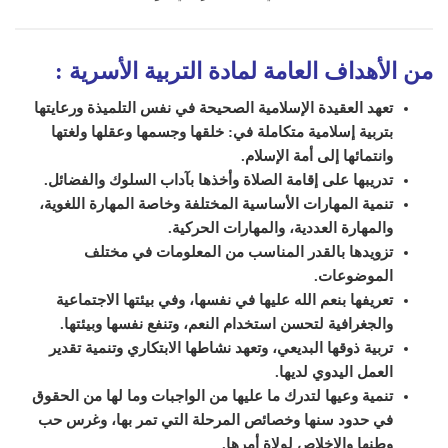
من الأهداف العامة لمادة التربية الأسرية
:
تعهد العقيدة الإسلامية الصحيحة في نفس ال
تلميذة
ورعايتها
بتربية إسلامية متكاملة في: خلقها وجسمها وعقلها ولغتها
وانتمائها إلى أمة الإسلام.
تدريبها على إقامة الصلاة وأخذها بآداب السلوك والفضائل.
تنمية المهارات الأساسية المختلفة وخاصة المهارة اللغوية،
والمهارة العددية، والمهارات الحركية.
تزويدها بالقدر المناسب من المعلومات في مختلف
الموضوعات.
تعريفها بنعم الله عليها في نفسها، وفي بيئتها الاجتماعية
والجغرافية ل
ت
حسن استخدام النعم، و
ت
نفع نفسها وبيئتها.
تربية ذوقها البديعي، وتعهد نشاطها الابتكاري وتنمية تقدير
العمل اليدوي لديها.
تنمية وعيها ل
تدرك
ما عليها من الواجبات وما
لها من الحقوق
في حدود سنها وخصائص المرحلة التي
ت
مر بها، وغرس حب
وطنها والإخلاص لولاة أمرها.