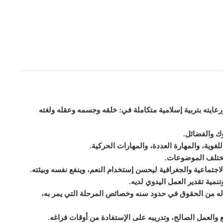
عايته بتربية إسلامية متكاملة في: خلقه وجسمه وعقله ولغته
وك والفضائل.
لغوية، والمهارة العددة، والمهارات الحركية.
مختلف الموضوعات.
اجتماعية والجغرافية ل
ي
حسن إستخدام النعم، و
ي
نفع نفسه وبيئته.
تنمية تقدير العمل اليدوي لديه.
له من الحقوق في حدود سنه وخصائص المرحلة التي
ي
مر به،
فع والعمل الصالح، وتدريبه على الإستفادة من أوقات فراغه.