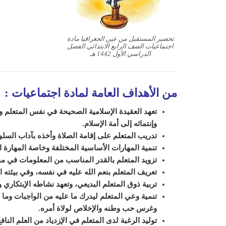
تحضير المستقبل من عين الجغرافيا مادة
اجتماعيات الصف الرابع الابتدائي الفصل
الدراسي الأول 1442 هـ
من الأهداف العامة لمادة اجتماعيات
:
تعهد العقيدة الإسلامية الصحيحة في نفس ال
متعلم
ور
وإنتمائه إلى أمة الإسلام.
تدريب المتعلم على إقامة الصلاة وأخذه بآداب السل
تنمية المهارات الأساسية المختلفة وخاصة المهارة ال
تزويد المتعلم بالقدر المناسب من المعلومات في 
تعريف المتعلم بنعم الله عليه في نفسه، وفي بيئته ال
تربية ذوق المتعلم البديعي، وتعهد نشاطه الإبتكاري و
تنمية وعي المتعلم ل
يدرك
ما عليه من الواجبات وما
وغرس حب وطنه والإخلاص لولاة أمره.
توليد الرغبة لدى المتعلم في الإزدياد من العلم النا