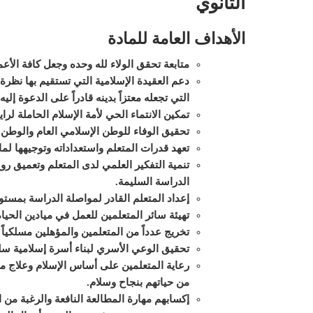
الثانوي
الأهداف العامة للمادة
متابعة تحقق الولاء لله وحده وجعل كافة ال
دعم العقيدة الإسلامية التي تستقيم بها نظرة 
التي تجعله معتزاً بدينه قادراً على الدعوة إليه
تمكين الانتماء الحي لأمة الإسلام الحاملة لراية
تحقيق الوفاء للوطن الإسلامي العام والوطن 
تعهد قدرات المتعلم واستعداداته وتوجيهها لما
تنمية التفكير العلمي لدى المتعلم وتعميق ر
الدراسة السليمة.
إعداد المتعلم القادر لمواصلة الدراسة بمست
تهيئة سائر المتعلمين للعمل في ميادين الحيا
تخريج عدداً من المتعلمين والمؤهلين مسلكياً وف
تحقيق الوعي الأسري لبناء أسرة إسلامية سل
رعاية المتعلمين على أساس الإسلام وعلاج مش
من حياتهم بنجاح وسلام.
إكسابهم مهارة المطالعة النافعة والرغبة من ا