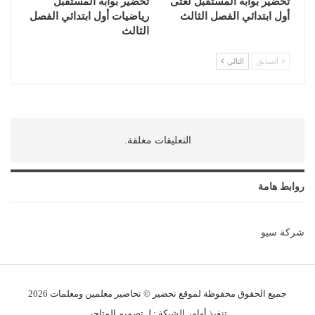
تحضير بوابة المستقبل لغتى
تحضير بوابة المستقبل
أول ابتدائي الفصل الثالث
رياضيات أول ابتدائي الفصل
الثالث
السابق
التالي
التعليقات مغلقة.
روابط هامة
شركة سيو
جميع الحقوق محفوظة لموقع تحضير © تحاضير معلمين و
معلمات
2026
تنفيذ
أوامر الشبكة
: لـ
تصميم المتاجر