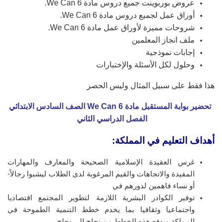
عروض بوربوينت جميع دروس مادة We Can 6.
أوراق عمل لجميع دروس مادة We Can 6.
شروحات مميزة لأوراق عمل مادة We Can 6.
ملف انجاز المعلمين
إجابات نموذجية
وحلول لكل الأسئلة والإختبارات
هذا فقط على سبيل المثال وليس الحصر
تحضير بوابة المستقبل مادة We Can 6 الصف السادس الابتدائي
الفصل الدراسي الثاني
أهداف التعليم في المملكة:
غرس العقيدة الإسلامية الصحيحة والمعارف والمهارات
المفيدة والاتجاهات والقيم المرغوبة لدى الطلاب ليشبوا رجالاً-
أو نساء فاهمين لدورهم في
توفير الكوادر البشرية اللازمة لتطوير المجتمع اقتصاديا
واجتماعيا وثقافيا بما يخدم خطط التنمية الطموحة في
المملكة ويدفع هذه الخطط من نجاح إلى نجاح .